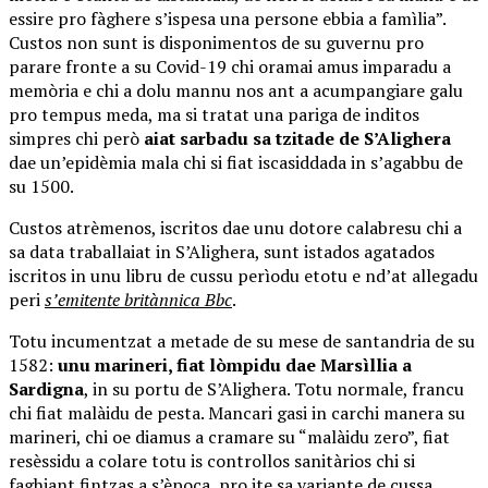
essire pro fàghere s’ispesa una persone ebbia a famìlia”.
Custos non sunt is disponimentos de su guvernu pro
parare fronte a su Covid-19 chi oramai amus imparadu a
memòria e chi a dolu mannu nos ant a acumpangiare galu
pro tempus meda, ma si tratat una pariga de inditos
simpres chi però
aiat sarbadu sa tzitade de S’Alighera
dae un’epidèmia mala chi si fiat iscasiddada in s’agabbu de
su 1500.
Custos atrèmenos, iscritos dae unu dotore calabresu chi a
sa data traballaiat in S’Alighera, sunt istados agatados
iscritos in unu libru de cussu perìodu etotu e nd’at allegadu
peri
s’emitente britànnica Bbc
.
Totu incumentzat a metade de su mese de santandria de su
1582:
unu marineri, fiat lòmpidu dae Marsìllia a
Sardigna
, in su portu de S’Alighera. Totu normale, francu
chi fiat malàidu de pesta. Mancari gasi in carchi manera su
marineri, chi oe diamus a cramare su “malàidu zero”, fiat
resèssidu a colare totu is controllos sanitàrios chi si
faghiant fintzas a s’època, pro ite sa variante de cussa