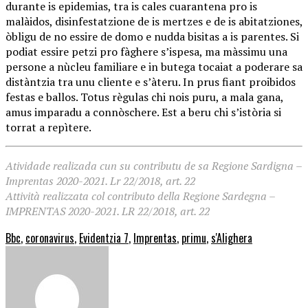
durante is epidemias, tra is cales cuarantena pro is
malàidos, disinfestatzione de is mertzes e de is abitatziones,
òbligu de no essire de domo e nudda bisitas a is parentes. Si
podiat essire petzi pro fàghere s’ispesa, ma màssimu una
persone a nùcleu familiare e in butega tocaiat a poderare sa
distàntzia tra unu cliente e s’àteru. In prus fiant proibidos
festas e ballos. Totus règulas chi nois puru, a mala gana,
amus imparadu a connòschere. Est a beru chi s’istòria si
torrat a repìtere.
Atividade realizada cun su contributu de sa Regione Sardigna –
Imprentas 2020-2021. Lr 22/2018, art. 22
Attività realizzata col contributo della Regione Sardegna –
IMPRENTAS 2020-2021. LR 22/2018, art. 22
Bbc
,
coronavirus
,
Evidentzia 7
,
Imprentas
,
primu
,
s'Alighera