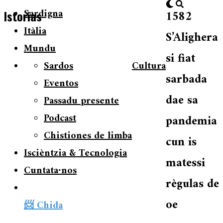
Sardigna
1582
Istorias
Itàlia
S’Alighera
Mundu
si fiat
Sardos
Cultura
sarbada
Eventos
dae sa
Passadu presente
Podcast
pandemia
Chistiones de limba
cun is
Iscièntzia & Tecnologia
matessi
Cuntata∙nos
règulas de
oe
📨 Chida