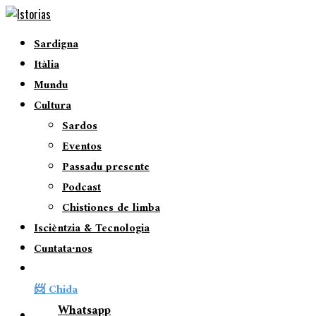
Sardigna
Itàlia
Mundu
Cultura
Sardos
Eventos
Passadu presente
Podcast
Chistiones de limba
Iscièntzia & Tecnologia
Cuntata∙nos
📨 Chida
Whatsapp