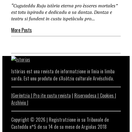
“Cuguteddu Ruju istòria eterna pro èsseres mortales”
est totu ispiradu e dedicadu a sa dantza. Dantza e
teatru si fundent in custu ispetàculu pro...
More Posts
Istòrias est una revista de informatzione in lìnia in limba
sarda. Est unu produtu de s'Asòtziu culturale Arvéschida.
|Gerèntzia |
Pro ite custa revista
|
Riservadesa |
Cookies |
Archìviu
|
Copyright © 2026 | Registratzione in su Tribunale de
Casteddu n°5 de su 14 de su mese de Argiolas 2018