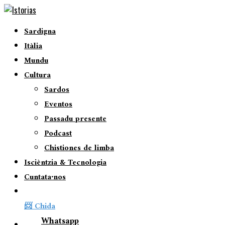
Sardigna
Itàlia
Mundu
Cultura
Sardos
Eventos
Passadu presente
Podcast
Chistiones de limba
Iscièntzia & Tecnologia
Cuntata∙nos
📨 Chida
Whatsapp