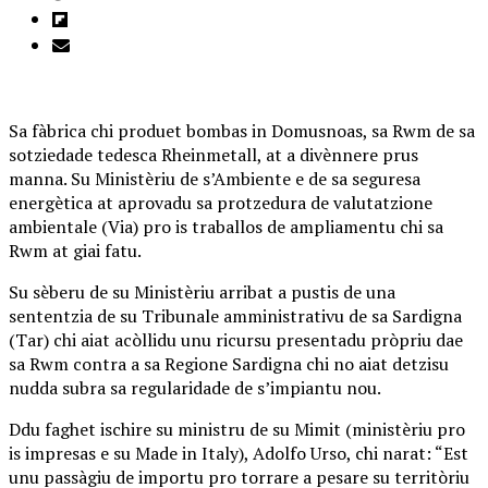
Sa fàbrica chi produet bombas in Domusnoas, sa Rwm de sa
sotziedade tedesca Rheinmetall, at a divènnere prus
manna. Su Ministèriu de s’Ambiente e de sa seguresa
energètica at aprovadu sa protzedura de valutatzione
ambientale (Via) pro is traballos de ampliamentu chi sa
Rwm at giai fatu.
Su sèberu de su Ministèriu arribat a pustis de una
sententzia de su Tribunale amministrativu de sa Sardigna
(Tar) chi aiat acòllidu unu ricursu presentadu pròpriu dae
sa Rwm contra a sa Regione Sardigna chi no aiat detzisu
nudda subra sa regularidade de s’impiantu nou.
Ddu faghet ischire su ministru de su Mimit (ministèriu pro
is impresas e su Made in Italy), Adolfo Urso, chi narat: “Est
unu passàgiu de importu pro torrare a pesare su territòriu