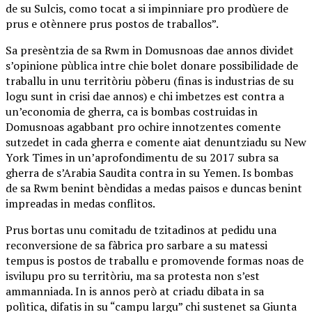
de su Sulcis, como tocat a si impinniare pro prodùere de
prus e otènnere prus postos de traballos”.
Sa presèntzia de sa Rwm in Domusnoas dae annos dividet
s’opinione pùblica intre chie bolet donare possibilidade de
traballu in unu territòriu pòberu (finas is industrias de su
logu sunt in crisi dae annos) e chi imbetzes est contra a
un’economia de gherra, ca is bombas costruidas in
Domusnoas agabbant pro ochire innotzentes comente
sutzedet in cada gherra e comente aiat denuntziadu su New
York Times in un’aprofondimentu de su 2017 subra sa
gherra de s’Arabia Saudita contra in su Yemen. Is bombas
de sa Rwm benint bèndidas a medas paisos e duncas benint
impreadas in medas conflitos.
Prus bortas unu comitadu de tzitadinos at pedidu una
reconversione de sa fàbrica pro sarbare a su matessi
tempus is postos de traballu e promovende formas noas de
isvilupu pro su territòriu, ma sa protesta non s’est
ammanniada. In is annos però at criadu dibata in sa
polìtica, difatis in su “campu largu” chi sustenet sa Giunta