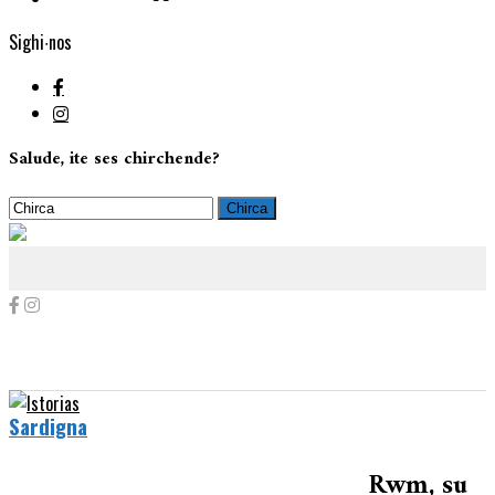
Sighi∙nos
Salude, ite ses chirchende?
Sardigna
Rwm, su