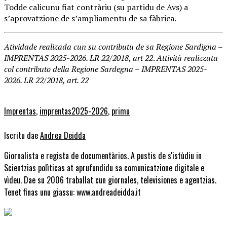
Todde calicunu fiat contràriu (su partidu de Avs) a
s’aprovatzione de s’ampliamentu de sa fàbrica.
Atividade realizada cun su contributu de sa Regione Sardigna –
IMPRENTAS 2025-2026. LR 22/2018
,
art 22
.
Attività realizzata
col contributo della Regione Sardegna – IMPRENTAS 2025-
2026. LR 22/2018, art. 22
Imprentas
,
imprentas2025-2026
,
primu
Iscritu dae
Andrea Deidda
Giornalista e regista de documentàrios. A pustis de s'istùdiu in
Scientzias polìticas at aprufundidu sa comunicatzione digitale e
vìdeu. Dae su 2006 traballat cun giornales, televisiones e agentzias.
Tenet finas unu giassu: www.andreadeidda.it