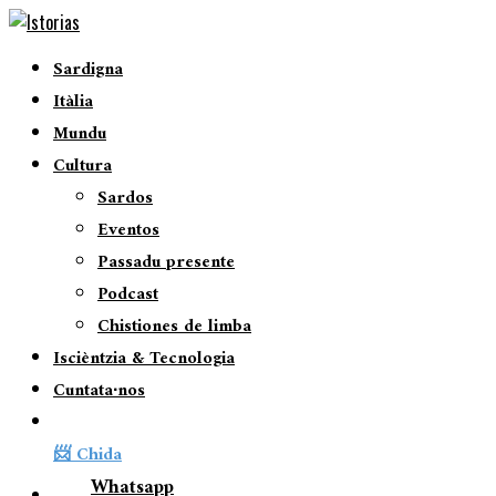
Sardigna
Itàlia
Mundu
Cultura
Sardos
Eventos
Passadu presente
Podcast
Chistiones de limba
Iscièntzia & Tecnologia
Cuntata∙nos
📨 Chida
Whatsapp