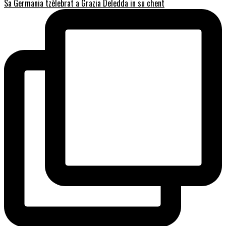
Sa Germania tzèlebrat a Grazia Deledda in su chent