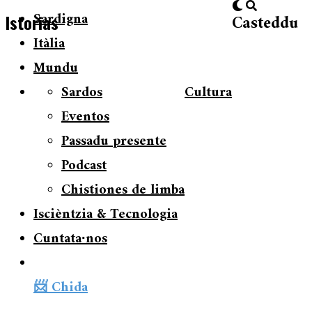
Sardigna
Casteddu
Istorias
Itàlia
Mundu
Sardos
Cultura
Eventos
Passadu presente
Podcast
Chistiones de limba
Iscièntzia & Tecnologia
Cuntata∙nos
📨 Chida