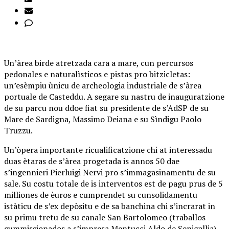
Un’àrea birde atretzada cara a mare, cun percursos
pedonales e naturalìsticos e pistas pro bitzicletas:
un’esèmpiu ùnicu de archeologia industriale de s’àrea
portuale de Casteddu. A segare su nastru de inauguratzione
de su parcu nou ddoe fiat su presidente de s’AdSP de su
Mare de Sardigna, Massimo Deiana e su Sìndigu Paolo
Truzzu.
Un’òpera importante ricualificatzione chi at interessadu
duas ètaras de s’àrea progetada is annos 50 dae
s’ingennieri Pierluigi Nervi pro s’immagasinamentu de su
sale. Su costu totale de is interventos est de pagu prus de 5
milliones de èuros e cumprendet su cunsolidamentu
istàticu de s’ex depòsitu e de sa banchina chi s’incrarat in
su primu tretu de su canale San Bartolomeo (traballos
cummissionados a s’impresa Mentucci Aldo de Senigallia),