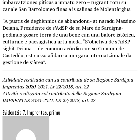
imbarcatziones piticas a impatu zero – rugrant totu su
canale San Bartolomeo finas a is salinas de Molentàrgius.
“A pustis de deghènnios de abbandonu- at naradu Massimo
Deiana, Presidente de s’AdSP de su Mare de Sardigna-
podimus gosare torra de unu bene cun unu balore istòricu,
culturale e paesagìsticu artu meda. “S’obietivu de s’AdSP –
sighit Deiana — de comunu acòrdiu cun su Comunu de
Casteddu, est cussu afidare a una gara internatzionale da
gestione de s’àrea”.
Atividade realizada cun su contributu de sa Regione Sardigna –
Imprentas 2020-2021. Lr 22/2018, art. 22
Attività realizzata col contributo della Regione Sardegna –
IMPRENTAS 2020-2021. LR 22/2018, art. 22
Evidentzia 7
,
Imprentas
,
primu