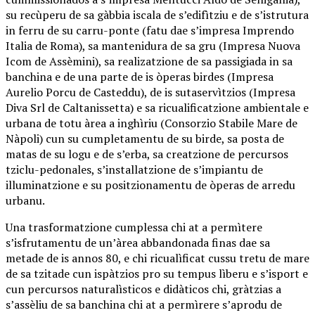
su recùperu de sa gàbbia iscala de s’edifìtziu e de s’istrutura
in ferru de su carru-ponte (fatu dae s’impresa Imprendo
Italia de Roma), sa mantenidura de sa gru (Impresa Nuova
Icom de Assèmini), sa realizatzione de sa passigiada in sa
banchina e de una parte de is òperas birdes (Impresa
Aurelio Porcu de Casteddu), de is sutaservìtzios (Impresa
Diva Srl de Caltanissetta) e sa ricualificatzione ambientale e
urbana de totu àrea a inghìriu (Consorzio Stabile Mare de
Nàpoli) cun su cumpletamentu de su birde, sa posta de
matas de su logu e de s’erba, sa creatzione de percursos
tziclu-pedonales, s’installatzione de s’impiantu de
illuminatzione e su positzionamentu de òperas de arredu
urbanu.
Una trasformatzione cumplessa chi at a permìtere
s’isfrutamentu de un’àrea abbandonada finas dae sa
metade de is annos 80, e chi ricualìficat cussu tretu de mare
de sa tzitade cun ispàtzios pro su tempus lìberu e s’isport e
cun percursos naturalìsticos e didàticos chi, gràtzias a
s’assèliu de sa banchina chi at a permìrere s’aprodu de